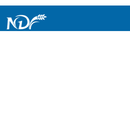
0755-23100895
sales@nodford.com
广东省深圳市南山区港鸿基高新智能产业园
版权所有 © 诺德福国际有限公司
粤ICP备17060406号