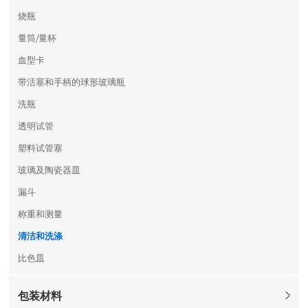
烧瓶
量筒/量杯
血型卡
带活塞和手柄的球形玻璃瓶
洗瓶
透明试管
塑料试管塞
玻璃及陶瓷器皿
漏斗
称重和测量
清洁和洗涤
比色皿
包装材料