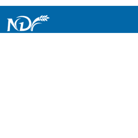
0755-23100895
sales@nodford.com
广东省深圳市南山区港鸿基高新智能产业园
版权所有 © 诺德福国际有限公司
粤ICP备17060406号