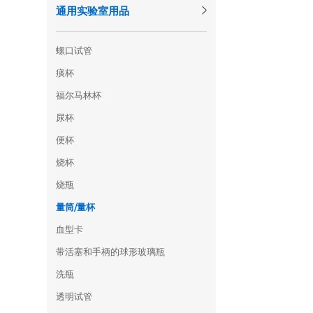
通用实验室用品
螺口试管
痰杯
福尔马林杯
尿杯
便杯
烧杯
烧瓶
量筒/量杯
血型卡
带活塞和手柄的球形玻璃瓶
洗瓶
透明试管