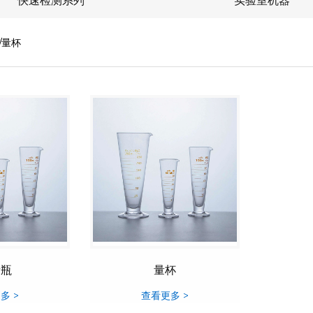
/量杯
量瓶
量杯
多 >
查看更多 >